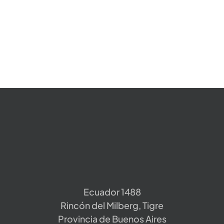
Hidráulicos
Motores de engranajes
Motores Hidráulicos
Ecuador 1488
Rincón del Milberg, Tigre
Provincia de Buenos Aires