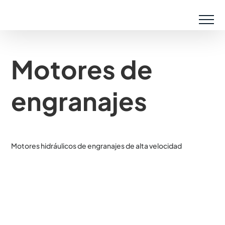
Saltar
al
contenido
Motores de
engranajes
Motores hidráulicos de engranajes de alta velocidad
Motores
de
engranajes
Motores
de
engranajes
Motores de engranajes
Motores