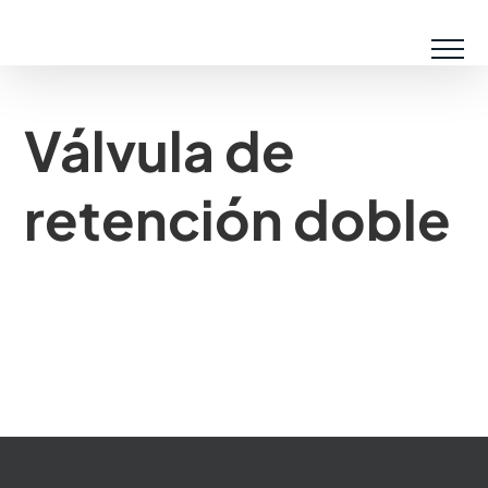
Saltar
al
contenido
Válvula de
retención doble