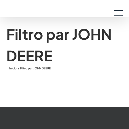
Saltar
al
contenido
Filtro par JOHN
DEERE
Inicio
Filtro par JOHN DEERE