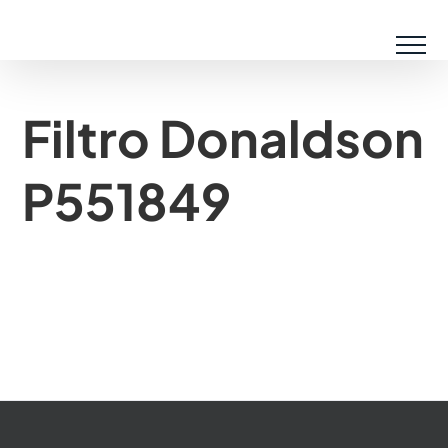
Saltar
al
contenido
Filtro Donaldson
P551849