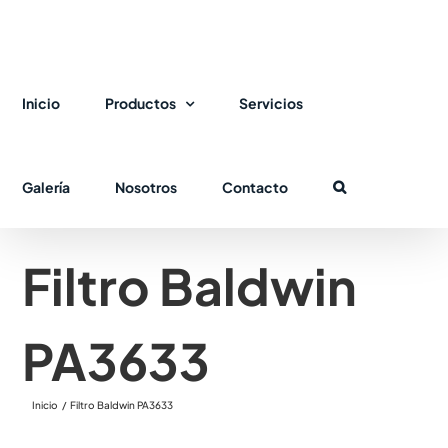
Saltar
al
contenido
Inicio
Productos
Servicios
Galería
Nosotros
Contacto
Filtro Baldwin
PA3633
Inicio
Filtro Baldwin PA3633